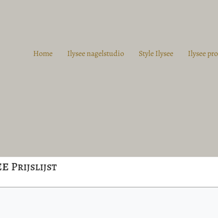
Home
Ilysee nagelstudio
Style Ilysee
Ilysee pr
ee
Prijslijst