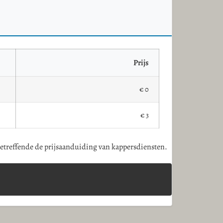
Prijs
€ 0
€ 3
 betreffende de prijsaanduiding van kappersdiensten.